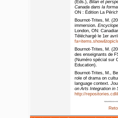
(Eds.),
Bilan et persp
Canada dans la forma
ON : Édition La Périch
Bournot-Trites, M. (20
immersion.
Encyclope
London, ON: Canadian
Téléchargé le 1er avr
fa=items.show&topic
Bournot-Trites, M. (20
des enseignants de 
(Numéro spécial sur 
Education).
Bournot-Trites, M., Be
role of drama on cultu
language context.
Jou
on Arts Integration i
http://repositories.cdli
Reto