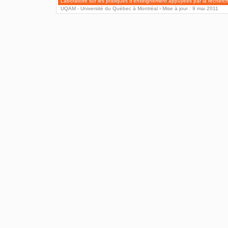
Laboratoire sur les pratiques d'enseignement appuyées par la recherc
UQAM - Université du Québec à Montréal
› Mise à jour : 9 mai 2011