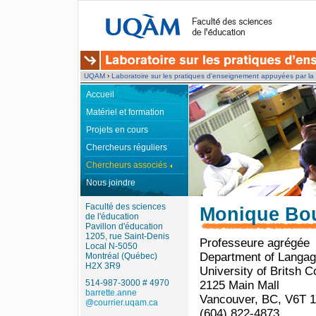
UQAM
›
Laboratoire sur les pratiques d'enseignement appuyées par la
Accueil
Matériel et formation
Projets en cours
Chercheurs réguliers
Chercheurs associés
Nous joindre
Faculté des sciences
Monique Bou
de l'éducation
Pavillon d'éducation
1205, rue Saint-Denis
Professeure agrégée
Local N-5050
Department of Langag
Montréal (Québec)
H2X 3R9
University of Britsh 
514-987-3000 # 4970
2125 Main Mall
barrette.anne
Vancouver, BC, V6T 
@courrier.uqam.ca
(604) 822-4873